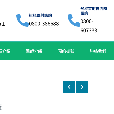
飛秒雷射白內障
諮詢
近視雷射諮詢
0800-
0800-386688
旗山
607333
區介紹
醫師介紹
預約掛號
聯絡我們
查