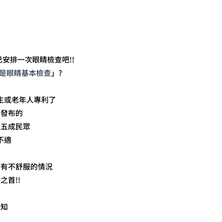
安排一次眼睛檢查吧!!
是眼睛基本檢查
」?
生或老年人專利了
月發布的
近五成民眾
不適
睛有不舒服的情況
首!!
自知
，