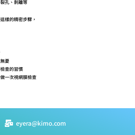
、裂孔、剝離等
，這樣的精密步驟，
康
枕無憂
睛檢查的習慣
年做一次視網膜檢查
eyera@kimo.com