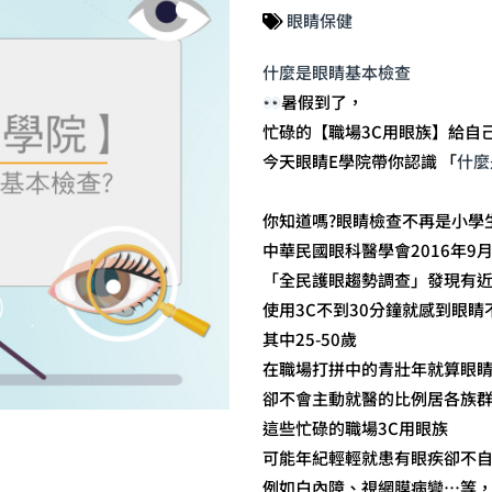
眼睛保健
什麼是眼睛基本檢查
暑假到了，
忙碌的【職場3C用眼族】給自己
今天眼睛E學院帶你認識 「
什麼
你知道嗎?眼睛檢查不再是小學
中華民國眼科醫學會2016年9
「全民護眼趨勢調查」發現有
使用3C不到30分鐘就感到眼睛
其中25-50歲
在職場打拼中的青壯年就算眼
卻不會主動就醫的比例居各族群之
這些忙碌的職場3C用眼族
可能年紀輕輕就患有眼疾卻不
例如白內障、視網膜病變…等