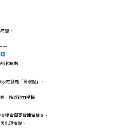
勢
現病變，
——–
項
量近視度數
米汞柱就是「高眼壓」，
神經，造成視力受損
檢查還會需要散瞳做檢查，
是否出現病變，