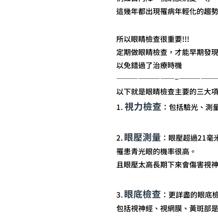
這幾年都出現罹病年輕化的趨
所以眼睛檢查很重要!!!
定期做眼睛檢查，才能早期發
以免錯過了治療時機
————————–
—————
以下就是眼睛檢查主要的三大
視力檢查
1.
：包括驗光、測
眼壓測量
2.
：眼壓超過21毫
罹患青光眼的機率很高。
且眼壓太高長期下來會傷害視
眼底檢查
3.
：更詳盡的眼底
包括視神經、視網膜、黃斑部