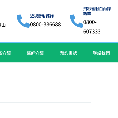
飛秒雷射白內障
諮詢
近視雷射諮詢
0800-
0800-386688
旗山
607333
區介紹
醫師介紹
預約掛號
聯絡我們